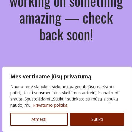
working on something
amazing — check
back soon!
Mes vertiname jūsų privatumą
Naudojame slapukus siekdami pagerinti jūsų naršymo
patirtį, teikti suasmenintus skelbimus ar turinį ir analizuoti
srautą. Spustelėdami „Sutikti“ sutinkate su mūsų slapukų
naudojimu.
Privatumo politika
Atmesti
Sutikti