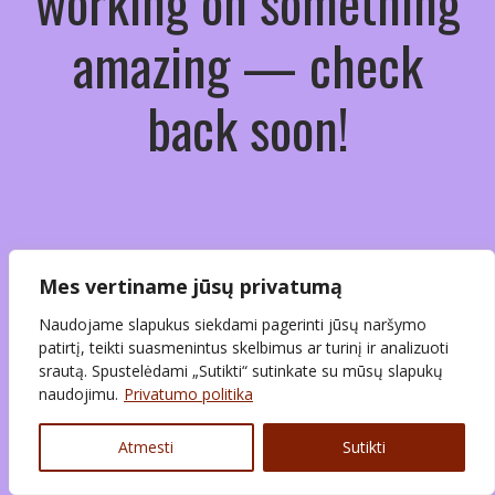
working on something
amazing — check
back soon!
Mes vertiname jūsų privatumą
Naudojame slapukus siekdami pagerinti jūsų naršymo
patirtį, teikti suasmenintus skelbimus ar turinį ir analizuoti
srautą. Spustelėdami „Sutikti“ sutinkate su mūsų slapukų
naudojimu.
Privatumo politika
Atmesti
Sutikti