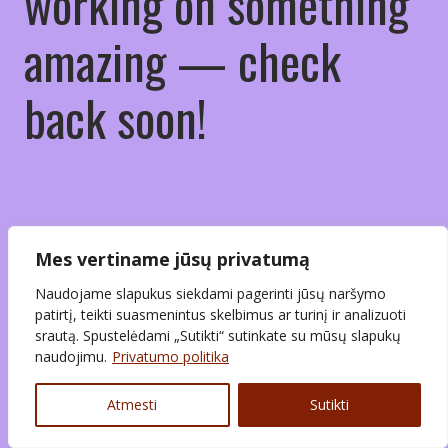
working on something
amazing — check
back soon!
Mes vertiname jūsų privatumą
Naudojame slapukus siekdami pagerinti jūsų naršymo
patirtį, teikti suasmenintus skelbimus ar turinį ir analizuoti
srautą. Spustelėdami „Sutikti“ sutinkate su mūsų slapukų
naudojimu.
Privatumo politika
Atmesti
Sutikti