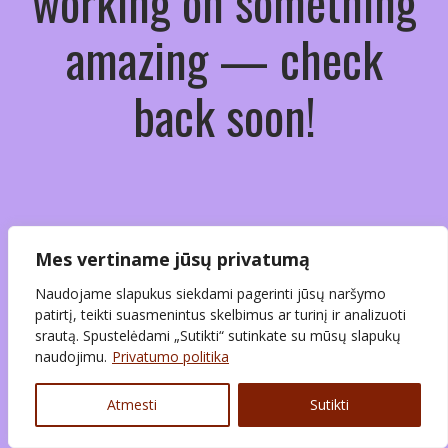
working on something
amazing — check
back soon!
Mes vertiname jūsų privatumą
Naudojame slapukus siekdami pagerinti jūsų naršymo
patirtį, teikti suasmenintus skelbimus ar turinį ir analizuoti
srautą. Spustelėdami „Sutikti“ sutinkate su mūsų slapukų
naudojimu.
Privatumo politika
Atmesti
Sutikti